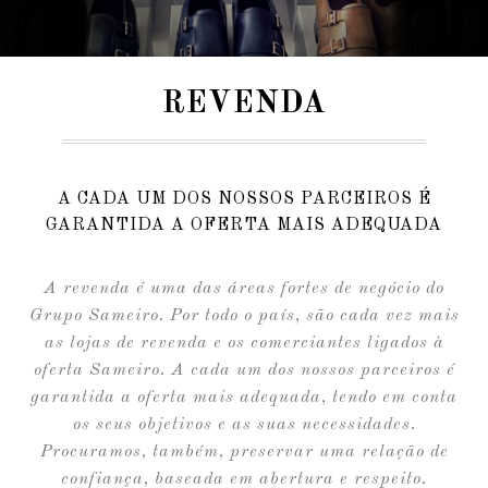
REVENDA
A CADA UM DOS NOSSOS PARCEIROS É
GARANTIDA A OFERTA MAIS ADEQUADA
A revenda é uma das áreas fortes de negócio do
Grupo Sameiro. Por todo o país, são cada vez mais
as lojas de revenda e os comerciantes ligados à
oferta Sameiro. A cada um dos nossos parceiros é
garantida a oferta mais adequada, tendo em conta
os seus objetivos e as suas necessidades.
Procuramos, também, preservar uma relação de
confiança, baseada em abertura e respeito.