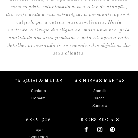
num negócio relacionado com o setor de atuação,
diversificando a sua estratégia: a personalização de
calçado para outras marcas-clientes. Nesta
vertente, o Grupo disntigue-se, mais uma vez, pela
qualidade dos seus produtos e pela atenção a cada
detalhe, procurando ir ao encontro dos objetivos dos
seus clientes.
CALÇADO & MALAS
AS NOSSAS MARCAS
Senhora
Samelli
Homem
Sacchi
Sameiro
SERVIÇOS
REDES SOCIAIS
Lojas
Contactos