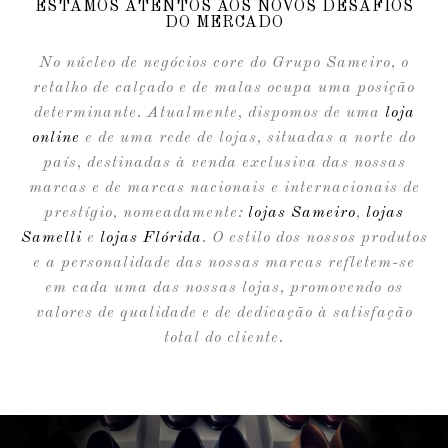
ESTAMOS ATENTOS AOS NOVOS DESAFIOS
DO MERCADO
No núcleo de negócios core do Grupo Sameiro, o
retalho de calçado e de malas ocupa uma posição
determinante.
Atualmente, dispomos de uma
loja
online
e de uma rede de lojas, situadas a norte do
país, destinadas à venda
exclusiva das nossas
marcas e de marcas nacionais e internacionais de
prestígio, nomeadamente:
lojas Sameiro
,
lojas
Samelli
e
lojas Flórida
. O estilo dos nossos produtos
e a personalidade das nossas marcas refletem-se
em cada uma das nossas lojas, promovendo os
valores de qualidade e de dedicação à satisfação
total do cliente.