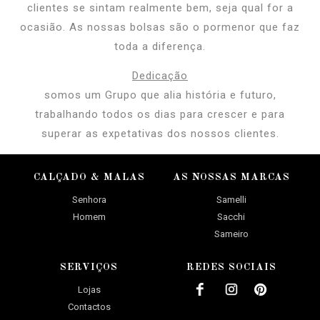
clientes se sintam realmente bem, seja qual for a
ocasião. As nossas bolsas são o pormenor que faz
toda a diferença.
Dedicação
somos um Grupo que alia história e futuro,
trabalhando todos os dias para crescer e para
superar as expetativas dos nossos clientes.
CALÇADO & MALAS
AS NOSSAS MARCAS
Senhora
Samelli
Homem
Sacchi
Sameiro
SERVIÇOS
REDES SOCIAIS
Lojas
Contactos