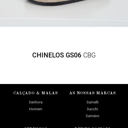
CHINELOS GS06
CBG
CALÇADO & MALAS
AS NOSSAS MARCAS
Senhora
Samelli
Homem
Sacchi
Sameiro