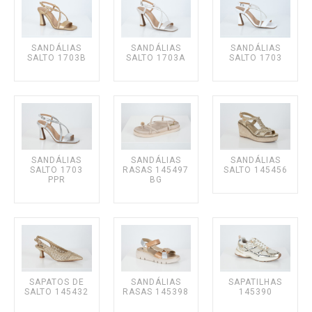
Sacchi
Sameiro
SANDÁLIAS
SANDÁLIAS
SANDÁLIAS
SALTO 1703B
SALTO 1703A
SALTO 1703
Samelli
SENHORA
Botins de salto
Chinelos
SANDÁLIAS
SANDÁLIAS
SANDÁLIAS
SALTO 1703
RASAS 145497
SALTO 145456
Sandálias de Cunha
PPR
BG
Sandálias rasas
Sapatos de salto
Sandálias salto
Sapatilhas
SAPATOS DE
SANDÁLIAS
SAPATILHAS
Sapatos rasos
SALTO 145432
RASAS 145398
145390
Sapatos salto alto