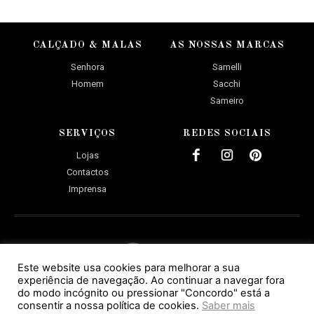
CALÇADO & MALAS
AS NOSSAS MARCAS
Senhora
Samelli
Homem
Sacchi
Sameiro
SERVIÇOS
REDES SOCIAIS
Lojas
Contactos
Imprensa
Este website usa cookies para melhorar a sua
experiência de navegação. Ao continuar a navegar fora
do modo incógnito ou pressionar "Concordo" está a
POLÍTICA DE PRIVACIDADE
consentir a nossa política de cookies.
Saber mais
Copyright© Calçado Sameiro 2026. Todos os direitos reservados.