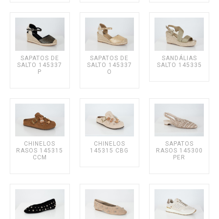
Texanas
HOMEM
SAPATOS DE
SAPATOS DE
SANDÁLIAS
Sapatos clássicos
SALTO 145337
SALTO 145337
SALTO 145335
P
O
Velas
Sapatilhas
CHINELOS
CHINELOS
SAPATOS
RASOS 145315
145315 CBG
RASOS 145300
CCM
PER