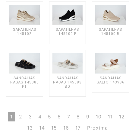
SAPATILHAS
SAPATILHAS
SAPATILHAS
145102
145100 P
145100 B
SANDÁLIAS
SANDÁLIAS
SANDÁLIAS
RASAS 145083
RASAS 145083
SALTO 143986
PT
BG
1
2
3
4
5
6
7
8
9
10
11
12
13
14
15
16
17
Próxima