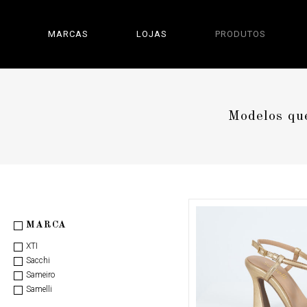
MARCAS
LOJAS
PRODUTOS
Modelos que
MARCA
XTI
Sacchi
Sameiro
Samelli