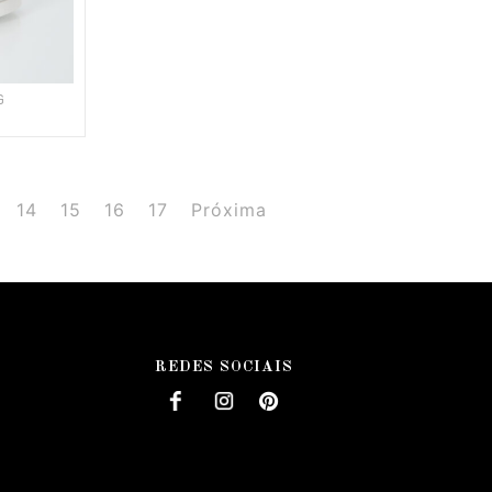
G
14
15
16
17
Próxima
REDES SOCIAIS