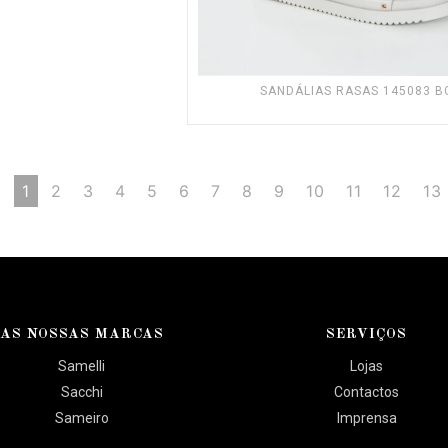
SANDÁLIAS RASAS 145083 B
1
2
3
4
5
6
7
8
9
10
11
12
13
AS NOSSAS MARCAS
SERVIÇOS
Samelli
Lojas
Sacchi
Contactos
Sameiro
Imprensa