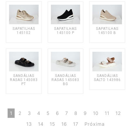
SAPATILHAS
SAPATILHAS
SAPATILHAS
145102
145100 P
145100 B
SANDÁLIAS
SANDÁLIAS
SANDÁLIAS
RASAS 145083
RASAS 145083
SALTO 143986
PT
BG
1
2
3
4
5
6
7
8
9
10
11
12
13
14
15
16
17
Próxima