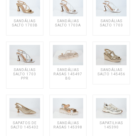
Sacchi
Sameiro
SANDÁLIAS
SANDÁLIAS
SANDÁLIAS
SALTO 1703B
SALTO 1703A
SALTO 1703
Samelli
SENHORA
Botins de salto
Chinelos
SANDÁLIAS
SANDÁLIAS
SANDÁLIAS
SALTO 1703
RASAS 145497
SALTO 145456
Sandálias de Cunha
PPR
BG
Sandálias rasas
Sapatos de salto
Sandálias salto
Sapatilhas
SAPATOS DE
SANDÁLIAS
SAPATILHAS
Sapatos rasos
SALTO 145432
RASAS 145398
145390
Sapatos salto alto