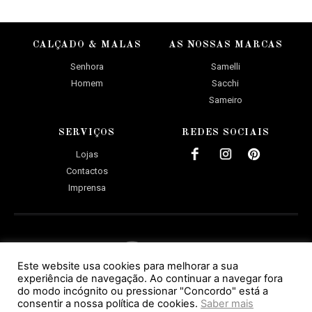
CALÇADO & MALAS
AS NOSSAS MARCAS
Senhora
Samelli
Homem
Sacchi
Sameiro
SERVIÇOS
REDES SOCIAIS
Lojas
Contactos
Imprensa
Este website usa cookies para melhorar a sua
experiência de navegação. Ao continuar a navegar fora
do modo incógnito ou pressionar "Concordo" está a
POLÍTICA DE PRIVACIDADE
consentir a nossa política de cookies.
Saber mais
Copyright© Calçado Sameiro 2026. Todos os direitos reservados.