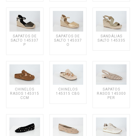
Texanas
HOMEM
SAPATOS DE
SAPATOS DE
SANDÁLIAS
Sapatos clássicos
SALTO 145337
SALTO 145337
SALTO 145335
P
O
Velas
Sapatilhas
CHINELOS
CHINELOS
SAPATOS
RASOS 145315
145315 CBG
RASOS 145300
CCM
PER