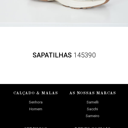
SAPATILHAS
145390
CALÇADO & MALAS
AS NOSSAS MARCAS
Senhora
Samelli
Homem
Sacchi
Sameiro