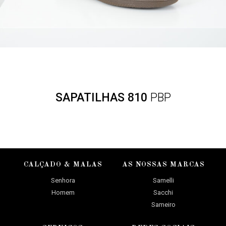
SAPATILHAS 810
PBP
CALÇADO & MALAS
AS NOSSAS MARCAS
Senhora
Samelli
Homem
Sacchi
Sameiro