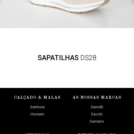
SAPATILHAS
DS28
CALÇADO & MALAS
AS NOSSAS MARCAS
Senhora
Samelli
Homem
Sacchi
Sameiro